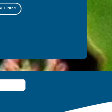
ET 2027?
Søg